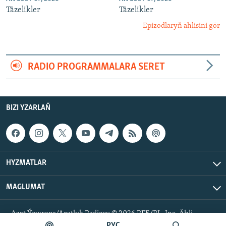
Täzelikler
Täzelikler
Epizodlaryň ählisini gör
RADIO PROGRAMMALARA SERET
BIZI YZARLAŇ
HYZMATLAR
MAGLUMAT
Azat Ýewropa/Azatlyk Radiosy © 2026 RFE/RL, Inc. Ähli
hukuklar goralan.
РУС