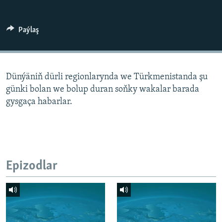
AÝ/AR-nyň ähli saýtlary
Paýlaş
Dünýäniň dürli regionlarynda we Türkmenistanda şu
günki bolan we bolup duran soňky wakalar barada
gysgaça habarlar.
Epizodlar