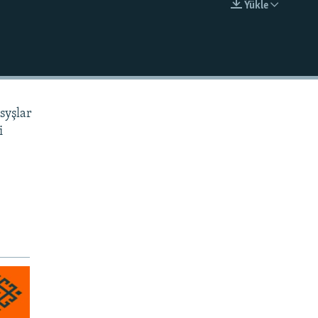
Ýükle
EMBED
syşlar
i