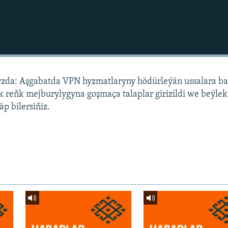
da: Aşgabatda VPN hyzmatlaryny hödürleýän ussalara ba
k reňk mejburylygyna goşmaça talaplar girizildi we beýlek
p bilersiňiz.