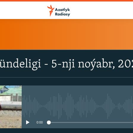
ÝAZYL
ündeligi - 5-nji noýabr, 20
ITune-ler
Spotify
Ýazyl
No media source currently avail
0:00