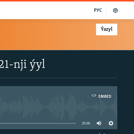
РУС
Ýazyl
21-nji ýyl
EMBED
able
25:00