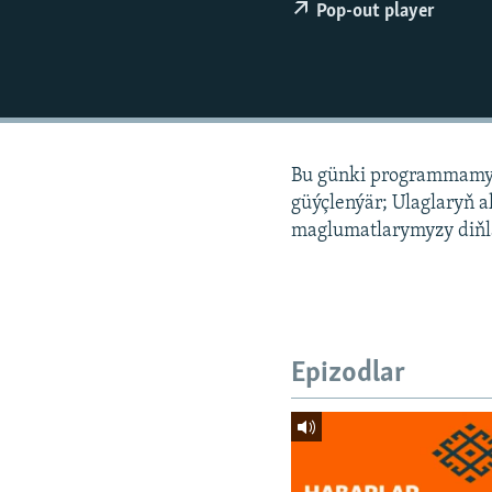
Pop-out player
Bu günki programmamyz
güýçlenýär; Ulaglaryň a
maglumatlarymyzy diňlä
Epizodlar