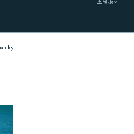
Ýükle
EMBED
 soňky