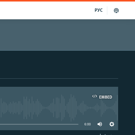
РУС
EMBED
able
6:00