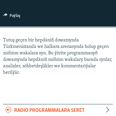
AÝ/AR-nyň ähli saýtlary
Paýlaş
Tutuş geçen bir hepdäniň dowamynda
Türkmenistanda we halkara arenasynda bolup geçen
möhüm wakalara syn. Bu ýörite programmanyň
dowamynda hepdäniň möhüm wakalary barada synlar,
analizler, söhbetdeşlikler we kommentariýalar
berilýär.
RADIO PROGRAMMALARA SERET