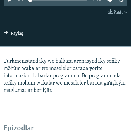
AÝ/AR-nyň ähli saýtlary
0:00
25:00
Ýükle
Paýlaş
Türkmenistandaky we halkara arenasyndaky soňky
möhüm wakalar we meseleler barada ýörite
informasion-habarlar programma. Bu programmada
soňky möhüm wakalar we meseleler barada giňişleýin
maglumatlar berilýär.
Epizodlar