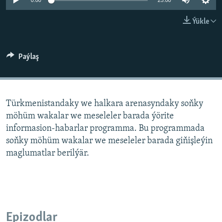
AÝ/AR-nyň ähli saýtlary
0:00
25:00
Ýükle
Paýlaş
Türkmenistandaky we halkara arenasyndaky soňky
möhüm wakalar we meseleler barada ýörite
informasion-habarlar programma. Bu programmada
soňky möhüm wakalar we meseleler barada giňişleýin
maglumatlar berilýär.
Epizodlar