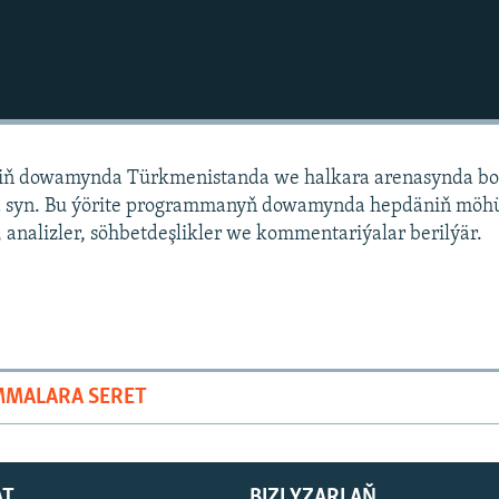
niň dowamynda Türkmenistanda we halkara arenasynda bo
 syn. Bu ýörite programmanyň dowamynda hepdäniň mö
 analizler, söhbetdeşlikler we kommentariýalar berilýär.
MMALARA SERET
AT
BIZI YZARLAŇ