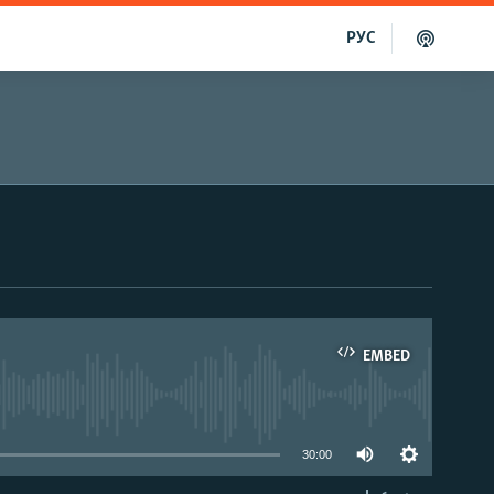
РУС
EMBED
able
30:00