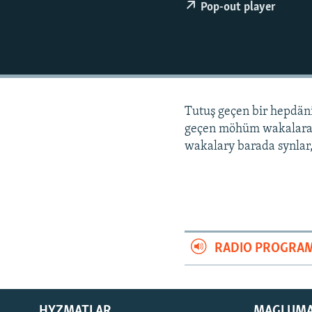
Pop-out player
Tutuş geçen bir hepdä
geçen möhüm wakalara
wakalary barada synlar,
RADIO PROGRA
HYZMATLAR
MAGLUM