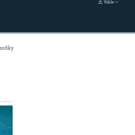
Ýükle
EMBED
 soňky