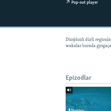
Pop-out player
Dünýäniň dürli regionl
wakalar barada gysgaça
Epizodlar