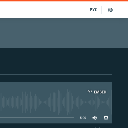
РУС
EMBED
able
5:00