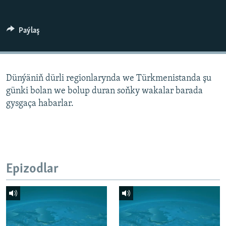
AÝ/AR-nyň ähli saýtlary
Paýlaş
Dünýäniň dürli regionlarynda we Türkmenistanda şu
günki bolan we bolup duran soňky wakalar barada
gysgaça habarlar.
Epizodlar