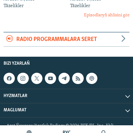
Täzelikler
Täzelikler
Epizodlaryň ählisini gör
RADIO PROGRAMMALARA SERET
BIZI YZARLAŇ
HYZMATLAR
MAGLUMAT
Azat Ýewropa/Azatlyk Radiosy © 2026 RFE/RL, Inc. Ähli
hukuklar goralan.
РУС