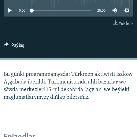
AÝ/AR-nyň ähli saýtlary
0:00
25:00
Ýükle
Paýlaş
Bu günki programmamyzda: Türkmen aktiwisti Isakow
Aşgabada iberildi; Türkmenistanda ähli bazarlar we
söwda merkezleri 15-nji dekabrda "açylar" we beýleki
maglumatlarymyzy diňläp bilersiňiz.