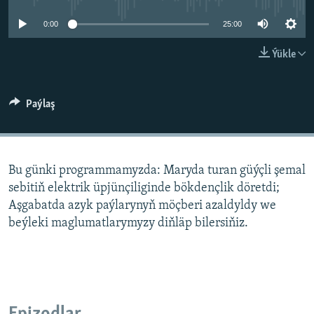
AÝ/AR-nyň ähli saýtlary
0:00
25:00
Ýükle
Paýlaş
Bu günki programmamyzda: Maryda turan güýçli şemal
sebitiň elektrik üpjünçiliginde bökdençlik döretdi;
Aşgabatda azyk paýlarynyň möçberi azaldyldy we
beýleki maglumatlarymyzy diňläp bilersiňiz.