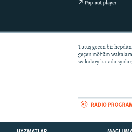
Pop-out player
Tutuş geçen bir hepdä
geçen möhüm wakalara
wakalary barada synlar,
RADIO PROGRA
HYZMATLAR
MAGLUM