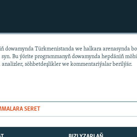
niň dowamynda Türkmenistanda we halkara arenasynda bo
 syn. Bu ýörite programmanyň dowamynda hepdäniň mö
 analizler, söhbetdeşlikler we kommentariýalar berilýär.
MMALARA SERET
AT
BIZI YZARLAŇ