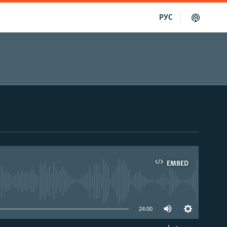
РУС
EMBED
able
24:00