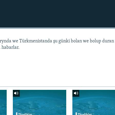
arynda we Türkmenistanda şu günki bolan we bolup duran
 habarlar.