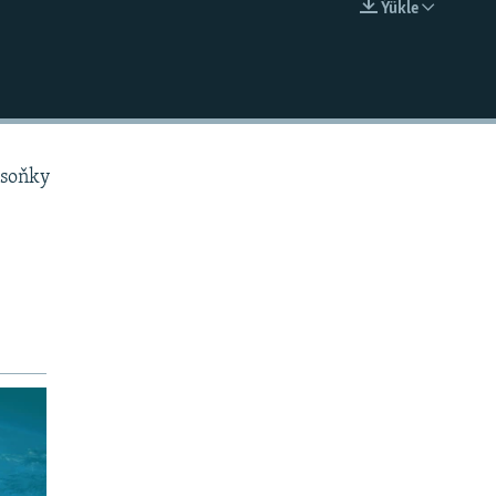
Ýükle
EMBED
 soňky