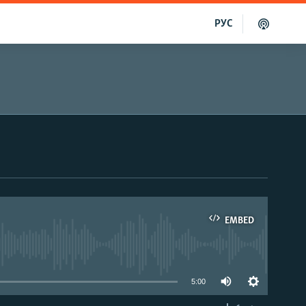
РУС
EMBED
able
5:00