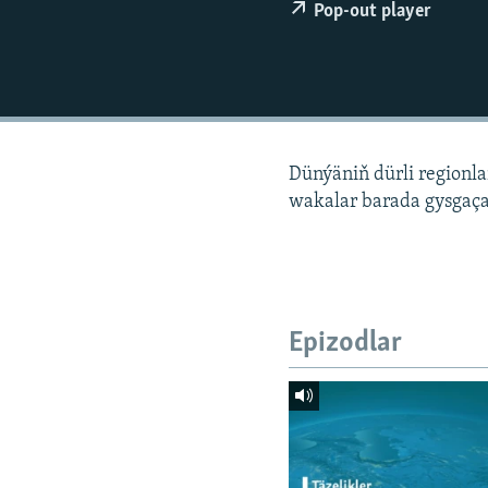
Pop-out player
Dünýäniň dürli regionl
wakalar barada gysgaça
Epizodlar