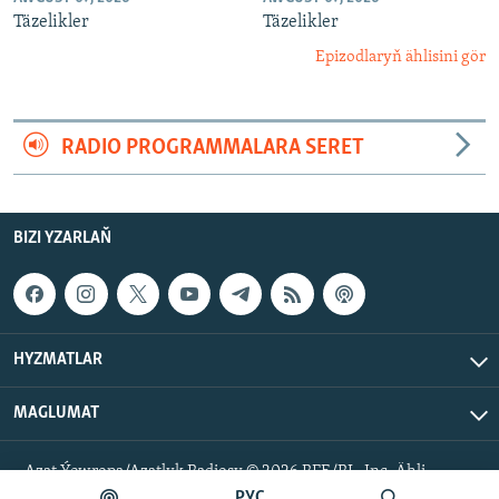
Täzelikler
Täzelikler
Epizodlaryň ählisini gör
RADIO PROGRAMMALARA SERET
BIZI YZARLAŇ
HYZMATLAR
MAGLUMAT
Azat Ýewropa/Azatlyk Radiosy © 2026 RFE/RL, Inc. Ähli
hukuklar goralan.
РУС