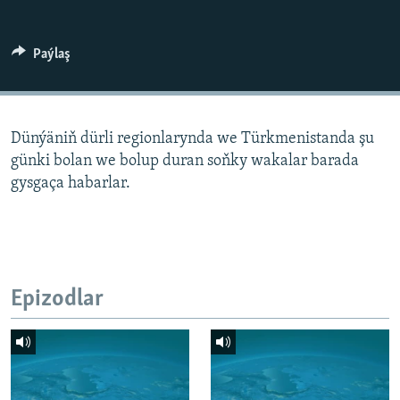
AÝ/AR-nyň ähli saýtlary
Paýlaş
Dünýäniň dürli regionlarynda we Türkmenistanda şu
günki bolan we bolup duran soňky wakalar barada
gysgaça habarlar.
Epizodlar