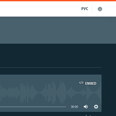
РУС
EMBED
able
30:00