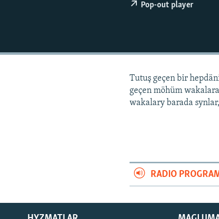
Pop-out player
Tutuş geçen bir hepdä
geçen möhüm wakalara
wakalary barada synlar,
RADIO PROGRA
HYZMATLAR
MAGLUM