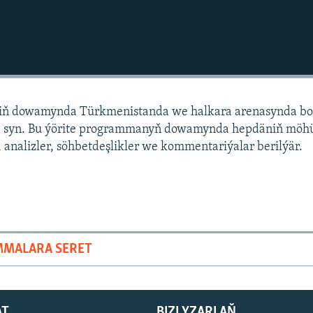
niň dowamynda Türkmenistanda we halkara arenasynda bo
 syn. Bu ýörite programmanyň dowamynda hepdäniň mö
 analizler, söhbetdeşlikler we kommentariýalar berilýär.
MMALARA SERET
AT
BIZI YZARLAŇ