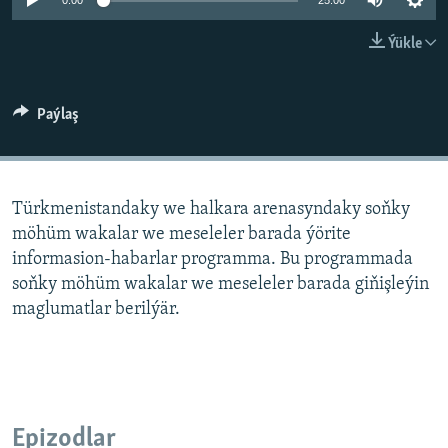
AÝ/AR-nyň ähli saýtlary
0:00
25:00
Ýükle
Paýlaş
Türkmenistandaky we halkara arenasyndaky soňky
möhüm wakalar we meseleler barada ýörite
informasion-habarlar programma. Bu programmada
soňky möhüm wakalar we meseleler barada giňişleýin
maglumatlar berilýär.
Epizodlar