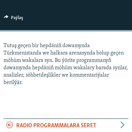
AÝ/AR-nyň ähli saýtlary
Paýlaş
Tutuş geçen bir hepdäniň dowamynda
Türkmenistanda we halkara arenasynda bolup geçen
möhüm wakalara syn. Bu ýörite programmanyň
dowamynda hepdäniň möhüm wakalary barada synlar,
analizler, söhbetdeşlikler we kommentariýalar
berilýär.
RADIO PROGRAMMALARA SERET