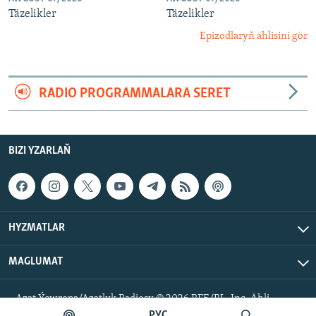
Täzelikler
Täzelikler
Epizodlaryň ählisini gör
RADIO PROGRAMMALARA SERET
BIZI YZARLAŇ
HYZMATLAR
MAGLUMAT
Azat Ýewropa/Azatlyk Radiosy © 2026 RFE/RL, Inc. Ähli
hukuklar goralan.
РУС