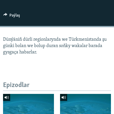
AÝ/AR-nyň ähli saýtlary
Paýlaş
Dünýäniň dürli regionlarynda we Türkmenistanda şu
günki bolan we bolup duran soňky wakalar barada
gysgaça habarlar.
Epizodlar