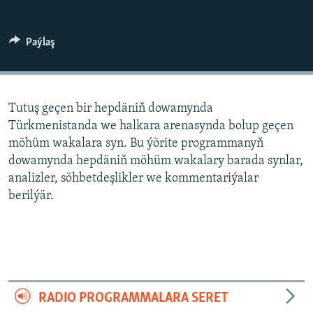
AÝ/AR-nyň ähli saýtlary
Paýlaş
Tutuş geçen bir hepdäniň dowamynda
Türkmenistanda we halkara arenasynda bolup geçen
möhüm wakalara syn. Bu ýörite programmanyň
dowamynda hepdäniň möhüm wakalary barada synlar,
analizler, söhbetdeşlikler we kommentariýalar
berilýär.
RADIO PROGRAMMALARA SERET