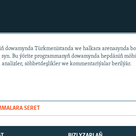
niň dowamynda Türkmenistanda we halkara arenasynda bo
 syn. Bu ýörite programmanyň dowamynda hepdäniň mö
 analizler, söhbetdeşlikler we kommentariýalar berilýär.
MMALARA SERET
AT
BIZI YZARLAŇ