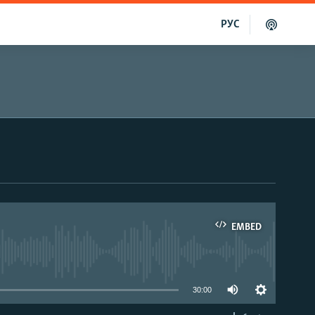
РУС
EMBED
able
30:00