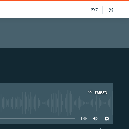
РУС
EMBED
able
5:00