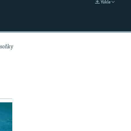
Ýükle
EMBED
 soňky