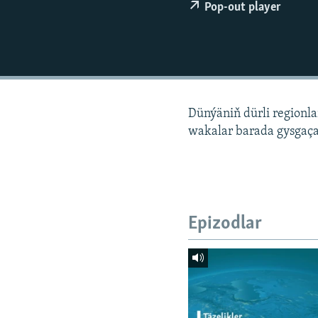
Pop-out player
Dünýäniň dürli regionl
wakalar barada gysgaça
Epizodlar