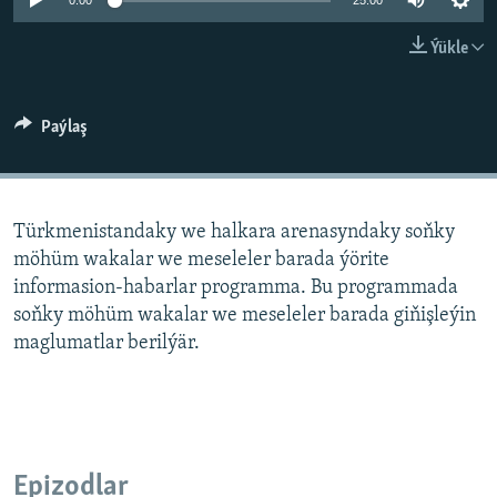
AÝ/AR-nyň ähli saýtlary
0:00
25:00
Ýükle
Paýlaş
Türkmenistandaky we halkara arenasyndaky soňky
möhüm wakalar we meseleler barada ýörite
informasion-habarlar programma. Bu programmada
soňky möhüm wakalar we meseleler barada giňişleýin
maglumatlar berilýär.
Epizodlar