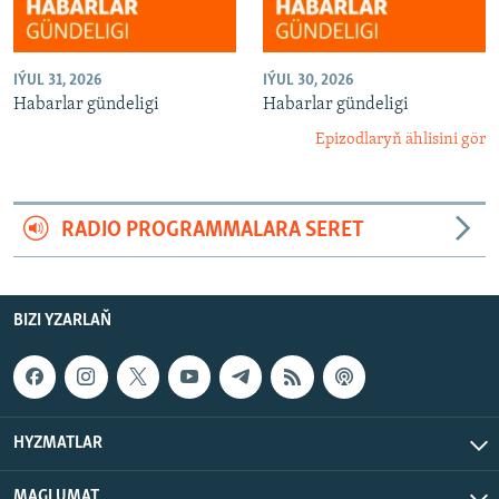
IÝUL 31, 2026
IÝUL 30, 2026
Habarlar gündeligi
Habarlar gündeligi
Epizodlaryň ählisini gör
RADIO PROGRAMMALARA SERET
BIZI YZARLAŇ
HYZMATLAR
MAGLUMAT