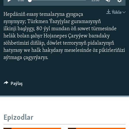
AÝ/AR-nyň ähli saýtlary
0:00
25:00
Ýükle
Hepdäniň esasy temalaryna gysgaça
synymyzy; Türkmen Ýazyjylar guramasynyň
ilkinji başlygy, 80 ýyl mundan öň sowet türmesinde
heläk bolan şahyr Hojanepes Çaryýew baradaky
söhbetimizi diňläp, döwlet terrorynyň pidalarynyň
hatyrasy we halk hakydasy meselesinde öz pikirleriňizi
aýtmaga çagyrýarys.
Paýlaş
Epizodlar