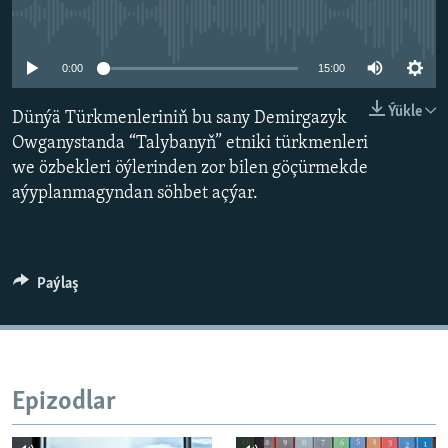
AÝ/AR-nyň ähli saýtlary
No media source currently available
0:00
15:00
Ýükle
Dünýä Türkmenleriniň bu sany Demirgazyk
Owganystanda “Talybanyň” etniki türkmenleri
we özbekleri öýlerinden zor bilen göçürmekde
aýyplanmagyndan söhbet açýar.
Paýlaş
Epizodlar