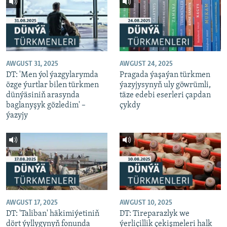
AWGUST 31, 2025
AWGUST 24, 2025
DT: 'Men ýol ýazgylarymda
Pragada ýaşaýan türkmen
özge ýurtlar bilen türkmen
ýazyjysynyň uly göwrümli,
dünýäsiniň arasynda
täze edebi eserleri çapdan
baglanyşyk gözledim' –
çykdy
ýazyjy
AWGUST 17, 2025
AWGUST 10, 2025
DT: 'Taliban' häkimiýetiniň
DT: Tireparazlyk we
dört ýyllygynyň fonunda
ýerliçillik çekişmeleri halk