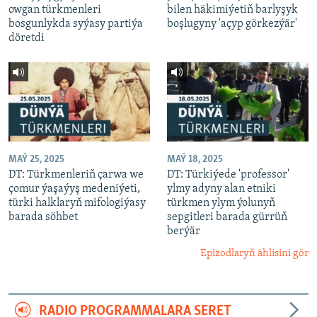
owgan türkmenleri
bilen häkimiýetiň barlyşyk
bosgunlykda syýasy partiýa
boşlugyny 'açyp görkezýär'
döretdi
MAÝ 25, 2025
MAÝ 18, 2025
DT: Türkmenleriň çarwa we
DT: Türkiýede 'professor'
çomur ýaşaýyş medeniýeti,
ylmy adyny alan etniki
türki halklaryň mifologiýasy
türkmen ylym ýolunyň
barada söhbet
sepgitleri barada gürrüň
berýär
Epizodlaryň ählisini gör
RADIO PROGRAMMALARA SERET