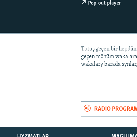
Pop-out player
Tutuş geçen bir hepdä
geçen möhüm wakalara
wakalary barada synlar,
RADIO PROGRA
HYZMATLAR
MAGLUM