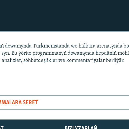
niň dowamynda Türkmenistanda we halkara arenasynda bo
 syn. Bu ýörite programmanyň dowamynda hepdäniň mö
 analizler, söhbetdeşlikler we kommentariýalar berilýär.
MMALARA SERET
AT
BIZI YZARLAŇ