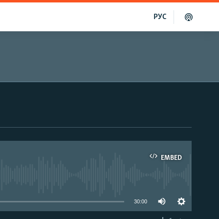
РУС
EMBED
able
30:00