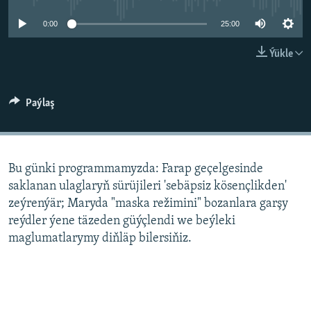
AÝ/AR-nyň ähli saýtlary
0:00
25:00
Ýükle
Paýlaş
Bu günki programmamyzda: Farap geçelgesinde
saklanan ulaglaryň sürüjileri 'sebäpsiz kösençlikden'
zeýrenýär; Maryda "maska ​​režimini" bozanlara garşy
reýdler ýene täzeden güýçlendi we beýleki
maglumatlarymy diňläp bilersiňiz.