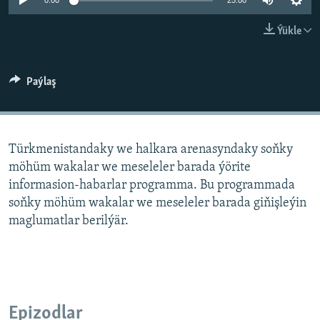
AÝ/AR-nyň ähli saýtlary
0:00
25:00
Ýükle
Paýlaş
Türkmenistandaky we halkara arenasyndaky soňky
möhüm wakalar we meseleler barada ýörite
informasion-habarlar programma. Bu programmada
soňky möhüm wakalar we meseleler barada giňişleýin
maglumatlar berilýär.
Epizodlar