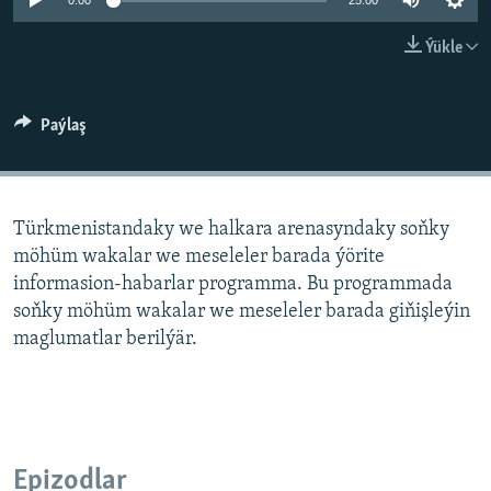
AÝ/AR-nyň ähli saýtlary
0:00
25:00
Ýükle
Paýlaş
Türkmenistandaky we halkara arenasyndaky soňky
möhüm wakalar we meseleler barada ýörite
informasion-habarlar programma. Bu programmada
soňky möhüm wakalar we meseleler barada giňişleýin
maglumatlar berilýär.
Epizodlar