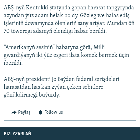
ABŞ-nyň Kentukki ştatynda gopan harasat tapgyrynda
azyndan ýüz adam heläk boldy. Gözleg we halas ediş
işleriniň dowamynda ölenleriň sany artýar. Mundan öň
70 töweregi adamyň ölendigi habar berildi.
“Amerikanyň sesiniň” habaryna görä, Milli
gwardiýanyň iki ýüz esgeri ilata kömek bermek üçin
iberildi.
ABŞ-nyň prezidenti Jo Baýden federal serişdeleri
harasatdan has kän zyýan çeken sebitlere
gönükdirmegi buýurdy.
Paýlaş
Follow us
BIZI YZARLAŇ