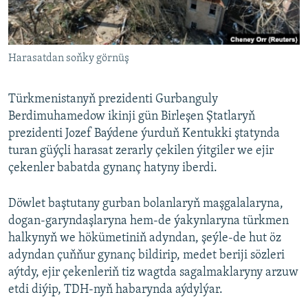
AÝ/AR-nyň ähli saýtlary
Harasatdan soňky görnüş
Türkmenistanyň prezidenti Gurbanguly
Berdimuhamedow ikinji gün Birleşen Ştatlaryň
prezidenti Jozef Baýdene ýurduň Kentukki ştatynda
turan güýçli harasat zerarly çekilen ýitgiler we ejir
çekenler babatda gynanç hatyny iberdi.
Döwlet baştutany gurban bolanlaryň maşgalalaryna,
dogan-garyndaşlaryna hem-de ýakynlaryna türkmen
halkynyň we hökümetiniň adyndan, şeýle-de hut öz
adyndan çuňňur gynanç bildirip, medet beriji sözleri
aýtdy, ejir çekenleriň tiz wagtda sagalmaklaryny arzuw
etdi diýip, TDH-nyň habarynda aýdylýar.