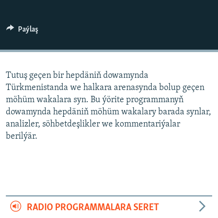
AÝ/AR-nyň ähli saýtlary
Paýlaş
Tutuş geçen bir hepdäniň dowamynda
Türkmenistanda we halkara arenasynda bolup geçen
möhüm wakalara syn. Bu ýörite programmanyň
dowamynda hepdäniň möhüm wakalary barada synlar,
analizler, söhbetdeşlikler we kommentariýalar
berilýär.
RADIO PROGRAMMALARA SERET