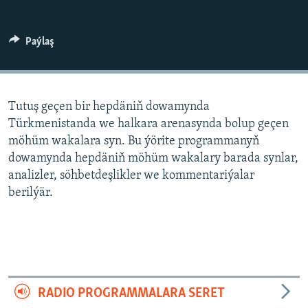
AÝ/AR-nyň ähli saýtlary
Paýlaş
Tutuş geçen bir hepdäniň dowamynda
Türkmenistanda we halkara arenasynda bolup geçen
möhüm wakalara syn. Bu ýörite programmanyň
dowamynda hepdäniň möhüm wakalary barada synlar,
analizler, söhbetdeşlikler we kommentariýalar
berilýär.
RADIO PROGRAMMALARA SERET