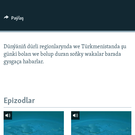
AÝ/AR-nyň ähli saýtlary
Paýlaş
Dünýäniň dürli regionlarynda we Türkmenistanda şu
günki bolan we bolup duran soňky wakalar barada
gysgaça habarlar.
Epizodlar