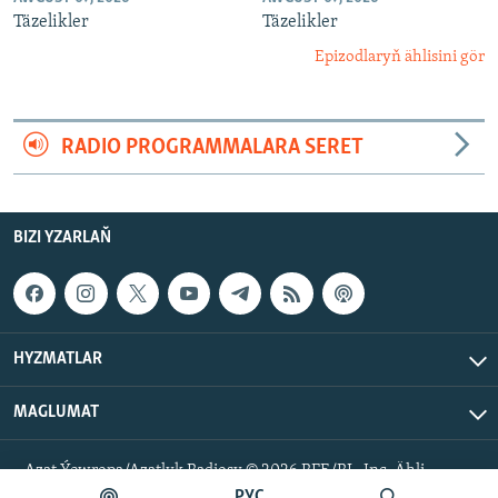
Täzelikler
Täzelikler
Epizodlaryň ählisini gör
RADIO PROGRAMMALARA SERET
BIZI YZARLAŇ
HYZMATLAR
MAGLUMAT
Azat Ýewropa/Azatlyk Radiosy © 2026 RFE/RL, Inc. Ähli
hukuklar goralan.
РУС