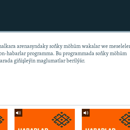
alkara arenasyndaky soňky möhüm wakalar we meselele
sion-habarlar programma. Bu programmada soňky möhüm
arada giňişleýin maglumatlar berilýär.