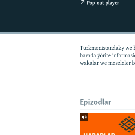
Pop-out player
Türkmenistandaky we h
barada ýörite informa
wakalar we meseleler b
Epizodlar