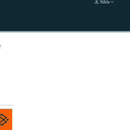
Ýükle
EMBED
r