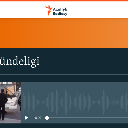
ÝAZYL
ündeligi
ITune-ler
Spotify
Ýazyl
No media source currently avail
0:00