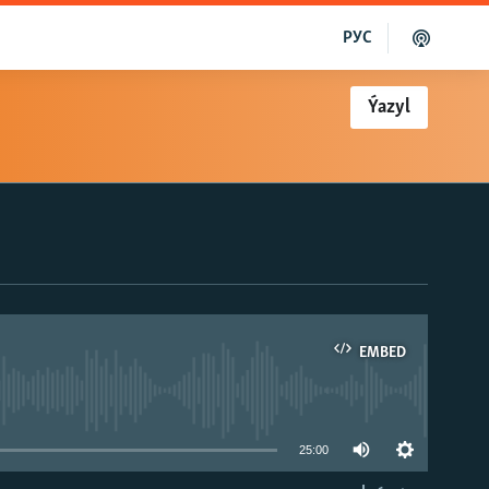
РУС
Ýazyl
EMBED
able
25:00