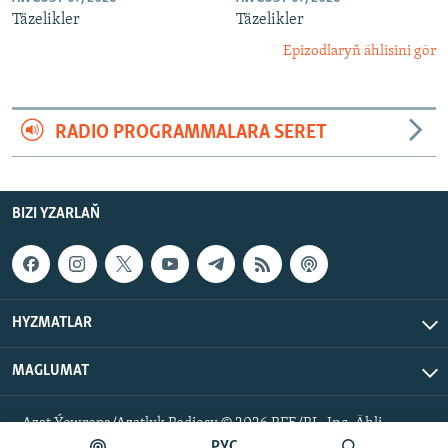
Täzelikler
Täzelikler
Epizodlaryň ählisini gör
RADIO PROGRAMMALARA SERET
BIZI YZARLAŇ
HYZMATLAR
MAGLUMAT
Azat Ýewropa/Azatlyk Radiosy © 2026 RFE/RL, Inc. Ähli
hukuklar goralan.
РУС