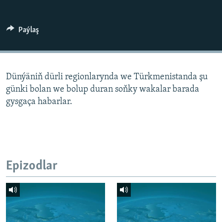
AÝ/AR-nyň ähli saýtlary
Paýlaş
Dünýäniň dürli regionlarynda we Türkmenistanda şu
günki bolan we bolup duran soňky wakalar barada
gysgaça habarlar.
Epizodlar