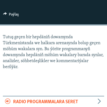
AÝ/AR-nyň ähli saýtlary
Paýlaş
Tutuş geçen bir hepdäniň dowamynda
Türkmenistanda we halkara arenasynda bolup geçen
möhüm wakalara syn. Bu ýörite programmanyň
dowamynda hepdäniň möhüm wakalary barada synlar,
analizler, söhbetdeşlikler we kommentariýalar
berilýär.
RADIO PROGRAMMALARA SERET