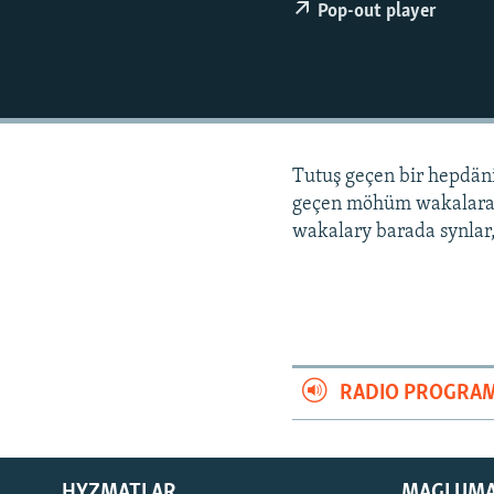
Pop-out player
Tutuş geçen bir hepdä
geçen möhüm wakalara
wakalary barada synlar,
RADIO PROGRA
HYZMATLAR
MAGLUM