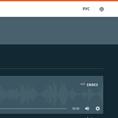
РУС
EMBED
able
30:00