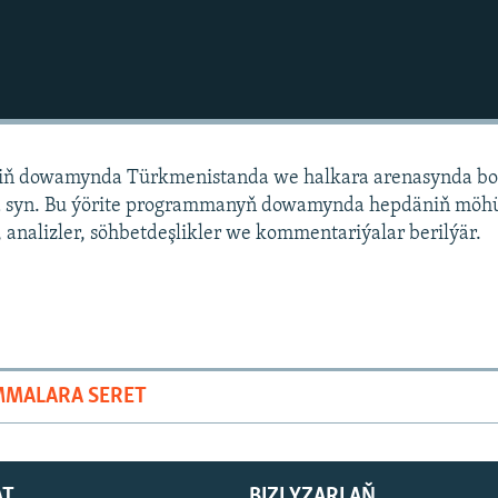
niň dowamynda Türkmenistanda we halkara arenasynda bo
 syn. Bu ýörite programmanyň dowamynda hepdäniň mö
 analizler, söhbetdeşlikler we kommentariýalar berilýär.
MMALARA SERET
AT
BIZI YZARLAŇ