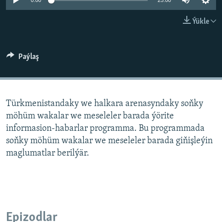
AÝ/AR-nyň ähli saýtlary
0:00
25:00
Ýükle
Paýlaş
Türkmenistandaky we halkara arenasyndaky soňky
möhüm wakalar we meseleler barada ýörite
informasion-habarlar programma. Bu programmada
soňky möhüm wakalar we meseleler barada giňişleýin
maglumatlar berilýär.
Epizodlar