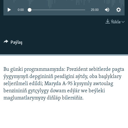
AÝ/AR-nyň ähli saýtlary
0:00
25:00
Ýükle
Paýlaş
Bu günki programmamyzda: Prezident sebitlerde pagta
ýygymynyň depgininiň pesdigini aýtdy, oba başlyklary
seljerilmeli edildi; Maryda A-95 kysymly awtoulag
benzininiň gytçylygy dowam edýär we beýleki
maglumatlarymyzy diňläp bilersiňiz.