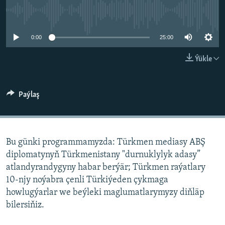
AÝ/AR-nyň ähli saýtlary
No media source currently available
0:00
25:00
Ýükle
Paýlaş
Bu günki programmamyzda: Türkmen mediasy ABŞ
diplomatynyň Türkmenistany "durnuklylyk adasy”
atlandyrandygyny habar berýär; Türkmen raýatlary
10-njy noýabra çenli Türkiýeden çykmaga
howlugýarlar we beýleki maglumatlarymyzy diňläp
bilersiňiz.