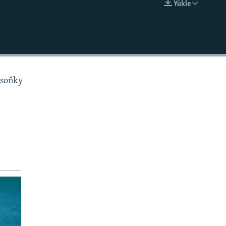
Ýükle
EMBED
 soňky