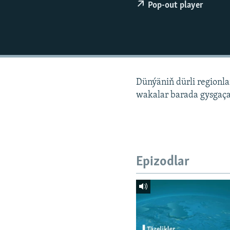
Pop-out player
Dünýäniň dürli regionl
wakalar barada gysgaça
Epizodlar