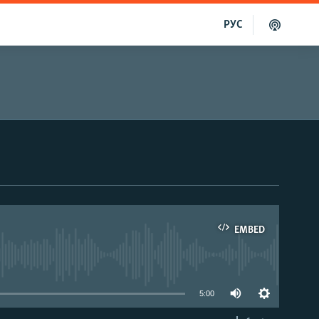
РУС
EMBED
able
5:00