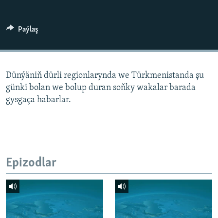
AÝ/AR-nyň ähli saýtlary
Paýlaş
Dünýäniň dürli regionlarynda we Türkmenistanda şu
günki bolan we bolup duran soňky wakalar barada
gysgaça habarlar.
Epizodlar