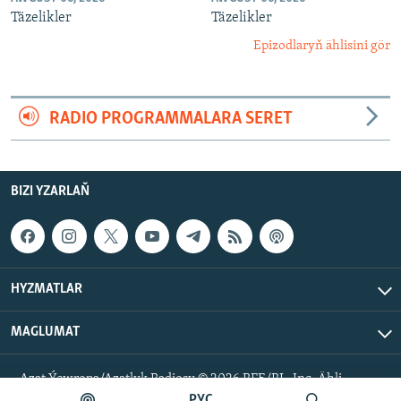
Täzelikler
Täzelikler
Epizodlaryň ählisini gör
RADIO PROGRAMMALARA SERET
BIZI YZARLAŇ
HYZMATLAR
MAGLUMAT
Azat Ýewropa/Azatlyk Radiosy © 2026 RFE/RL, Inc. Ähli
hukuklar goralan.
РУС