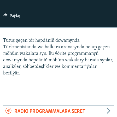
AÝ/AR-nyň ähli saýtlary
Paýlaş
Tutuş geçen bir hepdäniň dowamynda
Türkmenistanda we halkara arenasynda bolup geçen
möhüm wakalara syn. Bu ýörite programmanyň
dowamynda hepdäniň möhüm wakalary barada synlar,
analizler, söhbetdeşlikler we kommentariýalar
berilýär.
RADIO PROGRAMMALARA SERET