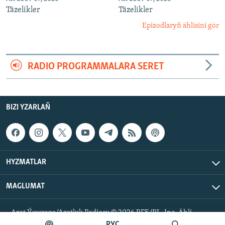
Täzelikler
Täzelikler
Epizodlaryň ählisini gör
RADIO PROGRAMMALARA SERET
BIZI YZARLAŇ
HYZMATLAR
MAGLUMAT
Azat Ýewropa/Azatlyk Radiosy © 2026 RFE/RL, Inc. Ähli
hukuklar goralan.
РУС