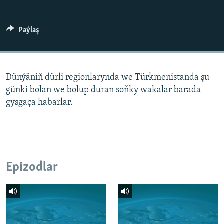
AÝ/AR-nyň ähli saýtlary
Paýlaş
Dünýäniň dürli regionlarynda we Türkmenistanda şu
günki bolan we bolup duran soňky wakalar barada
gysgaça habarlar.
Epizodlar