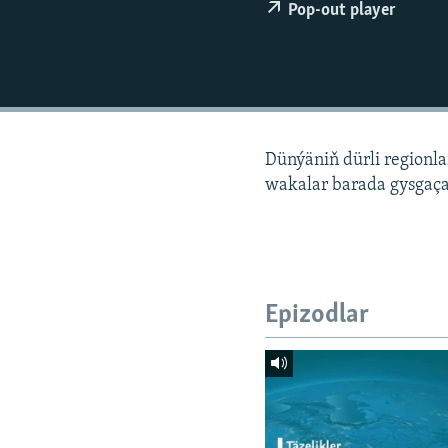
Pop-out player
Dünýäniň dürli regionl
wakalar barada gysgaça
Epizodlar