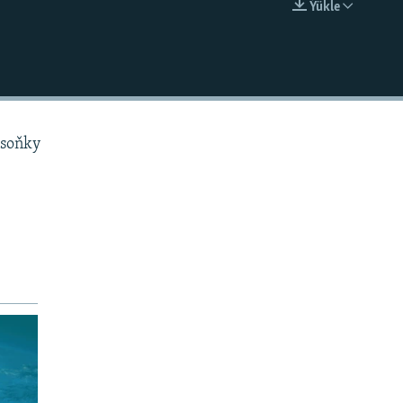
Ýükle
EMBED
 soňky