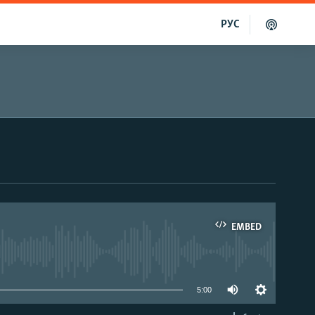
РУС
EMBED
able
5:00