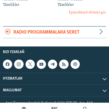
Täzelikler
Täzelikler
Epizodlaryň ählisini gör
RADIO PROGRAMMALARA SERET
BIZI YZARLAŇ
HYZMATLAR
MAGLUMAT
Azat Ýewropa/Azatlyk Radiosy © 2026 RFE/RL, Inc. Ähli
hukuklar goralan.
РУС