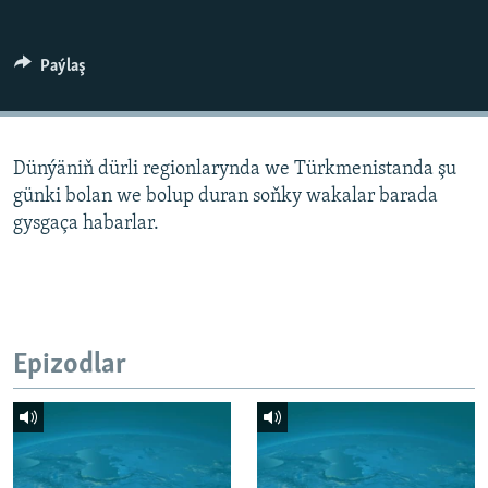
AÝ/AR-nyň ähli saýtlary
Paýlaş
Dünýäniň dürli regionlarynda we Türkmenistanda şu
günki bolan we bolup duran soňky wakalar barada
gysgaça habarlar.
Epizodlar