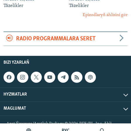
Täzelikler
Täzelikler
Epizodlaryň ählisini gör
RADIO PROGRAMMALARA SERET
BIZI YZARLAŇ
HYZMATLAR
MAGLUMAT
Azat Ýewropa/Azatlyk Radiosy © 2026 RFE/RL, Inc. Ähli
hukuklar goralan.
РУС