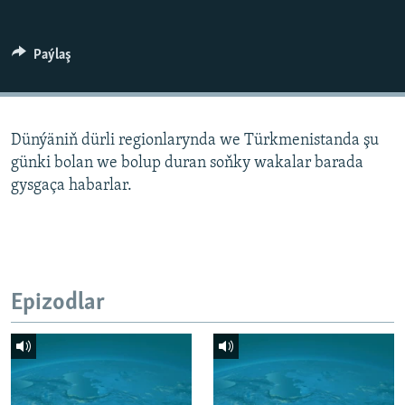
AÝ/AR-nyň ähli saýtlary
Paýlaş
Dünýäniň dürli regionlarynda we Türkmenistanda şu
günki bolan we bolup duran soňky wakalar barada
gysgaça habarlar.
Epizodlar