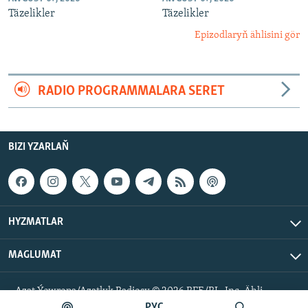
Täzelikler
Täzelikler
Epizodlaryň ählisini gör
RADIO PROGRAMMALARA SERET
BIZI YZARLAŇ
HYZMATLAR
MAGLUMAT
Azat Ýewropa/Azatlyk Radiosy © 2026 RFE/RL, Inc. Ähli
hukuklar goralan.
РУС