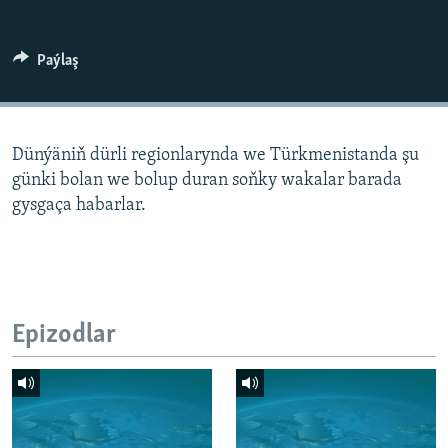
AÝ/AR-nyň ähli saýtlary
Paýlaş
Dünýäniň dürli regionlarynda we Türkmenistanda şu
günki bolan we bolup duran soňky wakalar barada
gysgaça habarlar.
Epizodlar