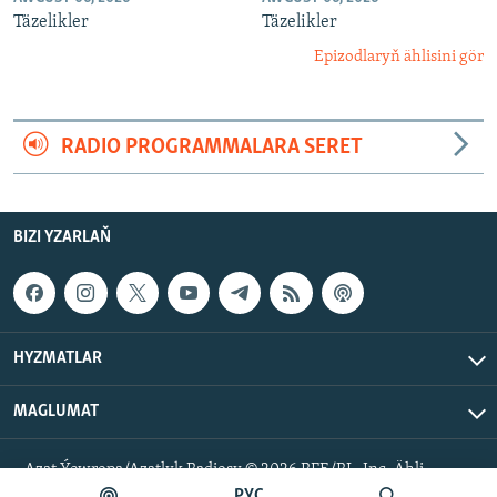
Täzelikler
Täzelikler
Epizodlaryň ählisini gör
RADIO PROGRAMMALARA SERET
BIZI YZARLAŇ
HYZMATLAR
MAGLUMAT
Azat Ýewropa/Azatlyk Radiosy © 2026 RFE/RL, Inc. Ähli
hukuklar goralan.
РУС