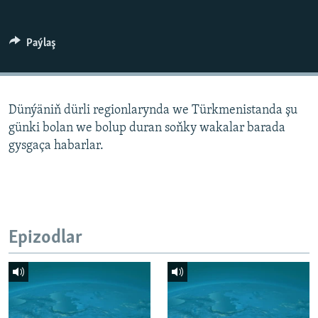
AÝ/AR-nyň ähli saýtlary
Paýlaş
Dünýäniň dürli regionlarynda we Türkmenistanda şu
günki bolan we bolup duran soňky wakalar barada
gysgaça habarlar.
Epizodlar