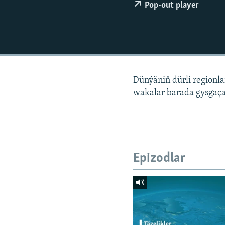
Pop-out player
Dünýäniň dürli regionl
wakalar barada gysgaça
Epizodlar