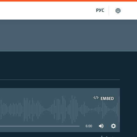
РУС
EMBED
able
6:00