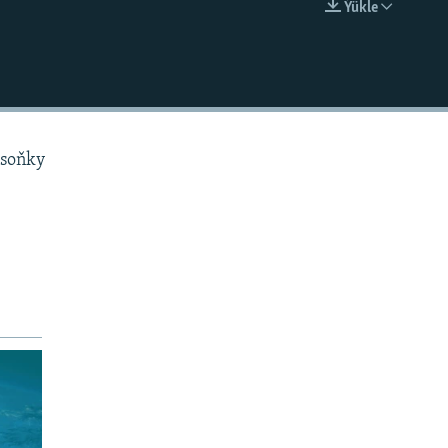
Ýükle
EMBED
 soňky