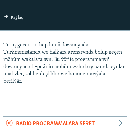
AÝ/AR-nyň ähli saýtlary
Paýlaş
Tutuş geçen bir hepdäniň dowamynda
Türkmenistanda we halkara arenasynda bolup geçen
möhüm wakalara syn. Bu ýörite programmanyň
dowamynda hepdäniň möhüm wakalary barada synlar,
analizler, söhbetdeşlikler we kommentariýalar
berilýär.
RADIO PROGRAMMALARA SERET